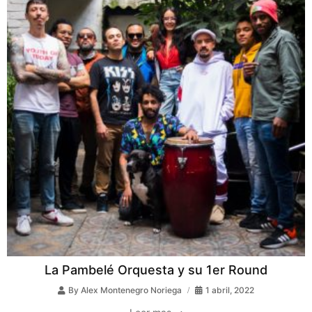
La Pambelé Orquesta y su 1er Round
By
Alex Montenegro Noriega
1 abril, 2022