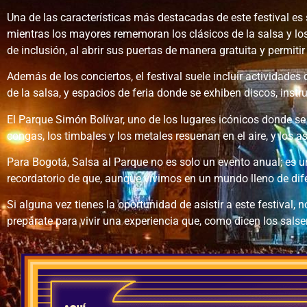
Una de las características más destacadas de este festival es
mientras los mayores rememoran los clásicos de la salsa y l
de inclusión, al abrir sus puertas de manera gratuita y permit
Además de los conciertos, el festival suele incluir actividade
de la salsa, y espacios de feria donde se exhiben discos, instr
El Parque Simón Bolívar, uno de los lugares icónicos donde se ll
congas, los timbales y los metales resuenan en el aire, y los a
Para Bogotá, Salsa al Parque no es solo un evento anual; es un
recordatorio de que, aunque vivimos en un mundo lleno de dife
Si alguna vez tienes la oportunidad de asistir a este festival, n
prepárate para vivir una experiencia que, como dicen los salse