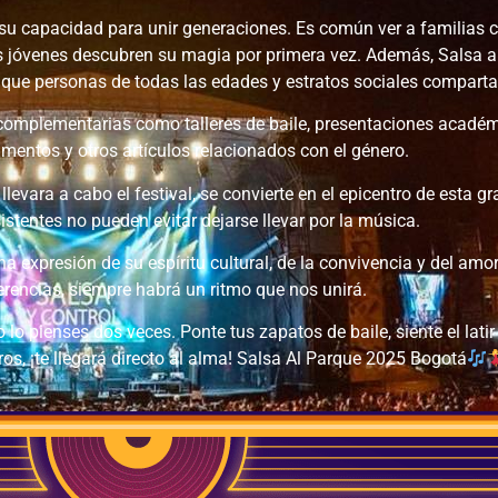
 su capacidad para unir generaciones. Es común ver a familias c
os jóvenes descubren su magia por primera vez. Además, Salsa
ir que personas de todas las edades y estratos sociales comparta
s complementarias como talleres de baile, presentaciones académ
umentos y otros artículos relacionados con el género.
evara a cabo el festival, se convierte en el epicentro de esta gr
sistentes no pueden evitar dejarse llevar por la música.
a expresión de su espíritu cultural, de la convivencia y del amo
rencias, siempre habrá un ritmo que nos unirá.
o lo pienses dos veces. Ponte tus zapatos de baile, siente el latir
ros, ¡te llegará directo al alma! Salsa Al Parque 2025 Bogotá