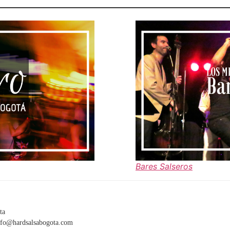
Bares Salseros
ta
info@hardsalsabogota.com