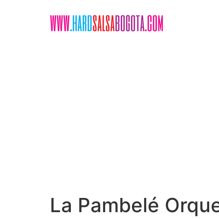
Ir
al
contenido
La Pambelé Orque