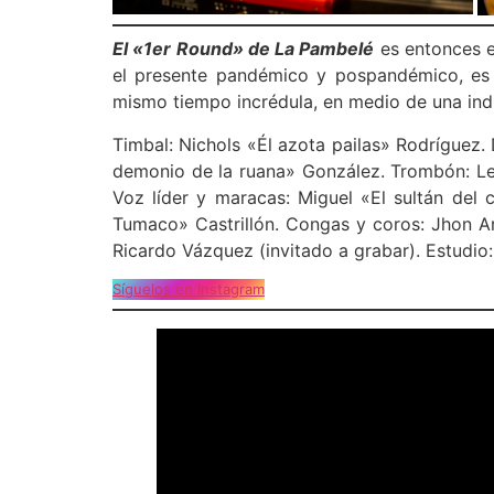
El «1er Round» de La Pambelé
es entonces el
el presente pandémico y pospandémico, es el
mismo tiempo incrédula, en medio de una in
Timbal: Nichols «Él azota pailas» Rodríguez. 
demonio de la ruana» González. Trombón: Leo
Voz líder y maracas: Miguel «El sultán del 
Tumaco» Castrillón. Congas y coros: Jhon Ar
Ricardo Vázquez (invitado a grabar). Estudio
Síguelos en Instagram