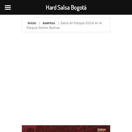
Hard Salsa Bogotá
Ir
Inicio
eventos
Salsa Al Parque 2024 en el
al
Parque Simón Bolívar
contenido