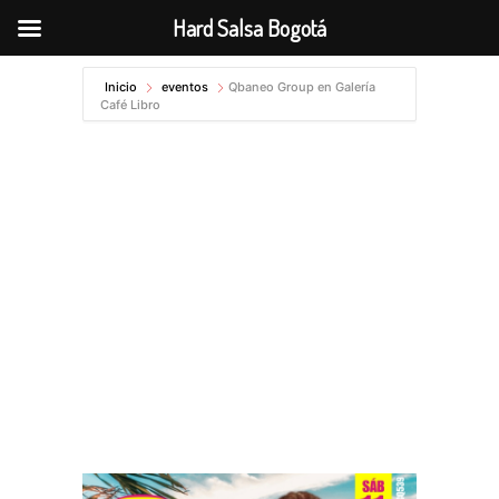
Hard Salsa Bogotá
Ir
Inicio
eventos
Qbaneo Group en Galería
al
Café Libro
contenido