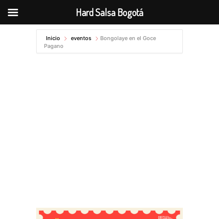
Hard Salsa Bogotá
Ir
Inicio
eventos
Bongolaye en el Goce
al
Pagano
contenido