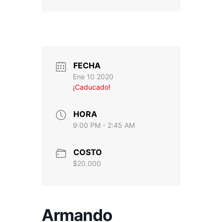
FECHA
Ene 10 2020
¡Caducado!
HORA
9:00 PM - 2:45 AM
COSTO
$20.000
Armando