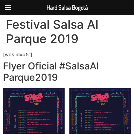
Hard Salsa Bogotá
Ir
Festival Salsa Al
al
contenido
Parque 2019
[wds id=»5″]
Flyer Oficial #SalsaAl
Parque2019