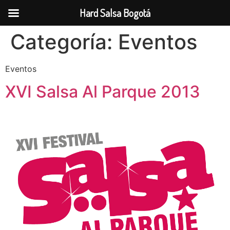
Hard Salsa Bogotá
Ir
Categoría:
Eventos
al
contenido
Eventos
XVI Salsa Al Parque 2013