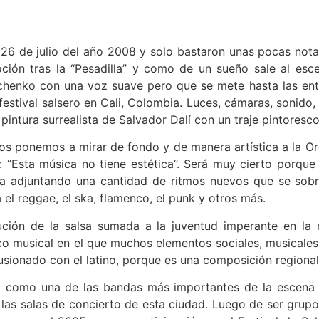
 26 de julio del año 2008 y solo bastaron unas pocas notas
ción tras la “Pesadilla” y como de un sueño sale al escen
chenko con una voz suave pero que se mete hasta las entr
 festival salsero en Cali, Colombia. Luces, cámaras, sonid
 pintura surrealista de Salvador Dalí con un traje pintoresc
nos ponemos a mirar de fondo y de manera artística a la O
á: “Esta música no tiene estética”. Será muy cierto porq
sa adjuntando una cantidad de ritmos nuevos que se sobre
el reggae, el ska, flamenco, el punk y otros más.
lución de la salsa sumada a la juventud imperante en la 
o musical en el que muchos elementos sociales, musicales,
usionado con el latino, porque es una composición regional 
a como una de las bandas más importantes de la escena 
 las salas de concierto de esta ciudad. Luego de ser gru