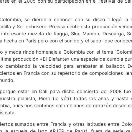
idarse en el 2005 con su participación en el Festival de Sa
Colombia, se dieron a conocer con su disco “Llegó la 
adilla y Ser ochosero. Precisamente esta producción vend
 interesante mezcla de Ragga, Ska, Mambo, Descarga, Son
sa hecha en París pero con el sonido y el sabor que conoc
o y meda rinde homenaje a Colombia con el tema “Colombi
ultima producción «El Elefante» una especie de cumbia pu
mo cambiando la velocidad para arrebatar al bailador. 
ciertos en Francia con su repertorio de composiciones lle
 mundo.
orque estar en Cali para dicho concierto del 2008 f
uestro pianista, Pierri (le yétí) todos los años y has
bia, pues nos sentimos colombianos de corazón desde ent
s natal.
ertos sumados entre Francia y otras latitudes entre Col
n la escuela de jazz ARJEP de París), fuera de serie 