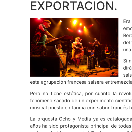
EXPORTACION.
Era
emo
Ber
del
una
Si 
dir
sal
esta agrupación francesa salsera entremezcla 
Pero no tiene estética, por cuanto la revo
fenómeno sacado de un experimento científic
musical puesta en tarima con sabor francés f
La orquesta Ocho y Media ya es catalogad
años ha sido protagonista principal de todas