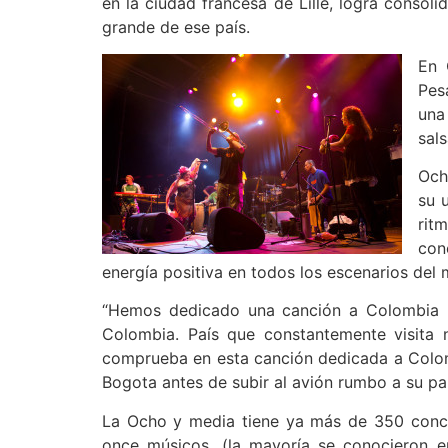
en la ciudad francesa de Lille, logra consol
grande de ese país.
En 
Pes
una
sal
Och
su 
rit
con
energía positiva en todos los escenarios del
“Hemos dedicado una canción a Colombia p
Colombia. País que constantemente visita n
comprueba en esta canción dedicada a Colom
Bogota antes de subir al avión rumbo a su paí
La Ocho y media tiene ya más de 350 conci
once músicos, (la mayoría se conocieron e