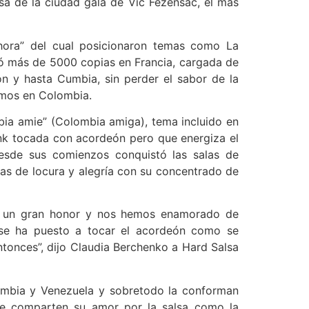
lsa de la ciudad gala de Vic Fezensac, el más
hora” del cual posicionaron temas como La
ió más de 5000 copias en Francia, cargada de
 y hasta Cumbia, sin perder el sabor de la
emos en Colombia.
a amie” (Colombia amiga), tema incluido en
nk tocada con acordeón pero que energiza el
Desde sus comienzos conquistó las salas de
nas de locura y alegría con su concentrado de
ue un gran honor y nos hemos enamorado de
ta se ha puesto a tocar el acordeón como se
onces”, dijo Claudia Berchenko a Hard Salsa
ombia y Venezuela y sobretodo la conforman
que comparten su amor por la salsa como la